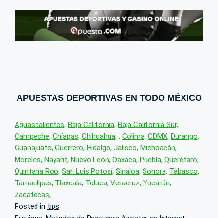
APUESTAS DEPORTIVAS EN TODO MÉXICO
Aguascalientes,
Baja California,
Baja California Sur,
Campeche,
Chíapas,
Chihuahua,
,
Colima,
CDMX,
Durango,
Guanajuato,
Guerrero,
Hidalgo,
Jalisco,
Michoacán,
Morelos,
Nayarit,
Nuevo León,
Oaxaca,
Puebla,
Querétaro,
Quintana Roo,
San Luis Potosí,
Sinaloa,
Sonora,
Tabasco,
Tamaulipas,
Tlaxcala,
Toluca,
Veracruz,
Yucatán,
Zacatecas,
Posted in
tips
NAVEGACIÓN
Previous:
Métodos de Pago para Apostar en Internet