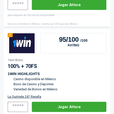
*****
Jugar AHora
para mayores de 18+ casino responsable
Casinos confiables en México - reseñas por 247 apuestas México
1.
95/100
/100
RATING
1win Bono
100% + 70FS
1WIN HIGHLIGHTS
Casino disponible en México
Bono de Casino y Deportes
Variedad de Bonos en México
La Quiiniela 247 Reseña
*****
Jugar AHora