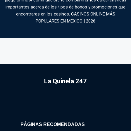
juego online A continuación, te compartiremos características
importantes acerca de los tipos de bonos y promociones que
encontraras en los casinos. CASINOS ONLINE MÁS
POPULARES EN MÉXICO | 2026
La Quinela 247
PÁGINAS RECOMENDADAS