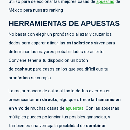
utilizó para seleccionar las mejores casas de
ap
u
es
tas
de
México para nuestro ranking
HERRAMIENTAS DE APUESTAS
No basta con elegir un pronóstico al azar y cruzar los
dedos para esperar atinar, las
estadísticas
sirven para
determinar las mayores probabilidades de acierto.
Conviene tener a tu disposición un botón
de
cashout
para casos en los que sea difícil que tu
pronóstico se cumpla.
La mejor manera de estar al tanto de tus eventos es
presenciarlos
en directo
, algo que ofrece la
transmisión
en vivo
de muchas casas de
apuestas
. Con las apuestas
múltiples puedes potenciar tus posibles ganancias, y
también es una ventaja la posibilidad de
combinar