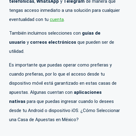
telefónicas
,
WhatsApp
y
Telegram
de manera que
tengas acceso inmediato a una solución para cualquier
eventualidad con tu
cuenta
.
También incluimos selecciones con
guías de
usuario
y
correos electrónicos
que pueden ser de
utilidad.
Es importante que puedas operar como prefieras y
cuando prefieras, por lo que el acceso desde tu
dispositivo móvil está garantizado en estas casas de
apuestas. Algunas cuentan con
aplicaciones
nativas
para que puedas ingresar cuando lo desees
desde tu Android o dispositivo iOS. ¿Cómo Seleccionar
una Casa de Apuestas en México?