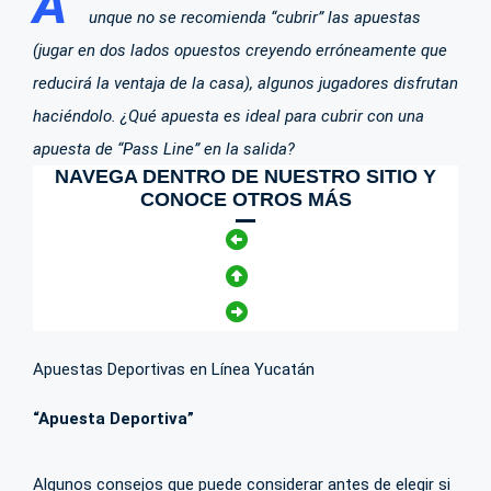
A
unque no se recomienda “cubrir” las apuestas
(jugar en dos lados opuestos creyendo erróneamente que
reducirá la ventaja de la casa), algunos jugadores disfrutan
haciéndolo. ¿Qué apuesta es ideal para cubrir con una
apuesta de “Pass Line” en la salida?
NAVEGA DENTRO DE NUESTRO SITIO Y
CONOCE OTROS MÁS
Apuestas Deportivas en Línea Yucatán
“Apuesta Deportiva”
Algunos consejos que puede considerar antes de elegir si