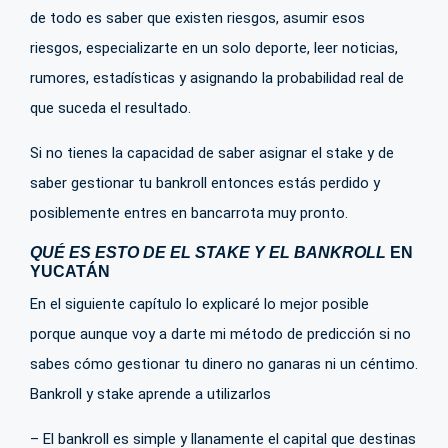
de todo es saber que existen riesgos, asumir esos
riesgos, especializarte en un solo deporte, leer noticias,
rumores, estadísticas y asignando la probabilidad real de
que suceda el resultado.
Si no tienes la capacidad de saber asignar el stake y de
saber gestionar tu bankroll entonces estás perdido y
posiblemente entres en bancarrota muy pronto.
QUÉ ES ESTO DE EL STAKE Y EL BANKROLL
EN
YUCATÁN
En el siguiente capítulo lo explicaré lo mejor posible
porque aunque voy a darte mi método de predicción si no
sabes cómo gestionar tu dinero no ganaras ni un céntimo.
Bankroll y stake aprende a utilizarlos
– El bankroll es simple y llanamente el capital que destinas