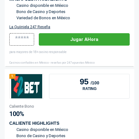
Casino disponible en México
Bono de Casino y Deportes
Variedad de Bonos en México
La Quiiniela 247 Reseña
*****
Jugar AHora
para mayores de 18+ casino responsable
Casinos confiables en México - reseñas por 247 apuestas México
1.
95
/100
RATING
Caliente Bono
100%
CALIENTE HIGHLIGHTS
Casino disponible en México
Bono de Casino y Deportes