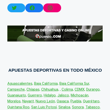
Twitter
Facebook
Instagram
APUESTAS DEPORTIVAS EN TODO MÉXICO
Aguascalientes,
Baja California,
Baja California Sur,
Campeche,
Chíapas,
Chihuahua,
,
Colima,
CDMX,
Durango,
Guanajuato,
Guerrero,
Hidalgo,
Jalisco,
Michoacán,
Morelos,
Nayarit,
Nuevo León,
Oaxaca,
Puebla,
Querétaro,
Quintana Roo,
San Luis Potosí,
Sinaloa,
Sonora,
Tabasco,