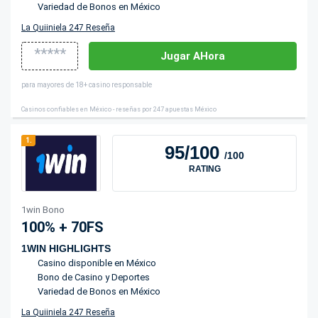
Variedad de Bonos en México
La Quiiniela 247 Reseña
*****
Jugar AHora
para mayores de 18+ casino responsable
Casinos confiables en México - reseñas por 247 apuestas México
1.
95/100
/100
RATING
1win Bono
100% + 70FS
1WIN HIGHLIGHTS
Casino disponible en México
Bono de Casino y Deportes
Variedad de Bonos en México
La Quiiniela 247 Reseña