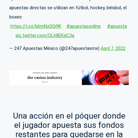
apuestas directas se utilizan en fútbol, hockey, béisbol, el
boxeo
https://t.co/k6mNz0Oi9K
#apuestasonline
#apuesta
pic.twitter.com/OLh8EKqC3a
— 247 Apuestas México (@247apuestasmx)
April 7, 2022
Una acción en el póquer donde
el jugador apuesta sus fondos
restantes para quedarse en la