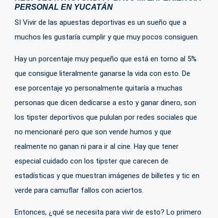
PERSONAL EN YUCATÁN
SI Vivir de las apuestas deportivas es un sueño que a
muchos les gustaría cumplir y que muy pocos consiguen.
Hay un porcentaje muy pequeño que está en torno al 5%
que consigue literalmente ganarse la vida con esto. De
ese porcentaje yo personalmente quitaría a muchas
personas que dicen dedicarse a esto y ganar dinero, son
los tipster deportivos que pululan por redes sociales que
no mencionaré pero que son vende humos y que
realmente no ganan ni para ir al cine. Hay que tener
especial cuidado con los tipster que carecen de
estadísticas y que muestran imágenes de billetes y tic en
verde para camuflar fallos con aciertos.
Entonces, ¿qué se necesita para vivir de esto? Lo primero