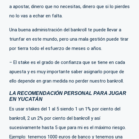
a apostar, dinero que no necesitas, dinero que si lo pierdes
no lo vas a echar en falta.
Una buena administración del bankroll te puede llevar a
triunfar en este mundo, pero una mala gestión puede tirar
por tierra todo el esfuerzo de meses o años.
– El stake es el grado de confianza que se tiene en cada
apuesta y es muy importante saber asignarlo porque de
ello depende en gran medida no perder nuestro bankroll.
LA RECOMENDACIÓN PERSONAL PARA JUGAR
EN YUCATÁN
Es usar stakes del 1 al 5 siendo 1 un 1% por ciento del
bankroll, 2 un 2% por ciento del bankroll y así
sucesivamente hasta 5 que para mi es el máximo riesgo.
Ejemplo: tenemos 1000 euros de banco y tenemos una