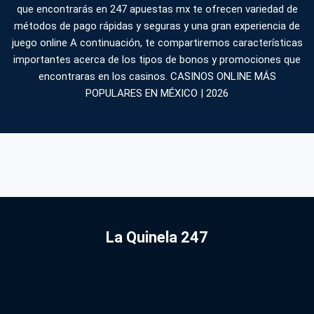
que encontrarás en 247 apuestas mx te ofrecen variedad de
métodos de pago rápidas y seguras y una gran experiencia de
juego online A continuación, te compartiremos características
importantes acerca de los tipos de bonos y promociones que
encontraras en los casinos. CASINOS ONLINE MÁS
POPULARES EN MÉXICO | 2026
La Quinela 247