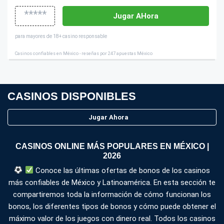
*****
Jugar AHora
para mayores de 18+ casino responsable
Casinos confiables en México - reseñas por 247 apuestas México
CASINOS DISPONIBLES
Jugar Ahora
CASINOS ONLINE MÁS POPULARES EN MÉXICO |
2026
Conoce las últimas ofertas de bonos de los casinos
más confiables de México y Latinoamérica. En esta sección te
compartiremos toda la información de cómo funcionan los
bonos, los diferentes tipos de bonos y cómo puede obtener el
máximo valor de los juegos con dinero real. Todos los casinos