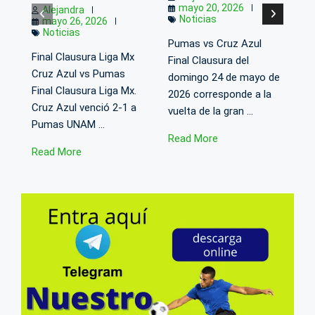
mayo 20, 2026
Alejandra
Noticias
mayo 26, 2026
Pu
Noticias
Pumas vs Cruz Azul
Mx
Final Clausura Liga Mx
Final Clausura del
el
Cruz Azul vs Pumas
domingo 24 de mayo de
de
Final Clausura Liga Mx.
2026 corresponde a la
vu
Cruz Azul venció 2-1 a
vuelta de la gran …
Pumas UNAM …
R
Read More
Read More