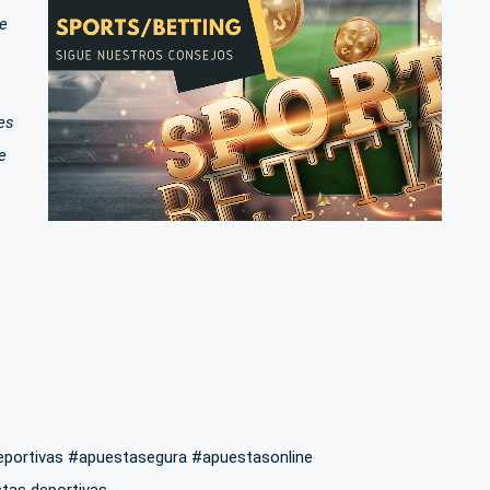
de
a
es
e
portivas #apuestasegura #apuestasonline