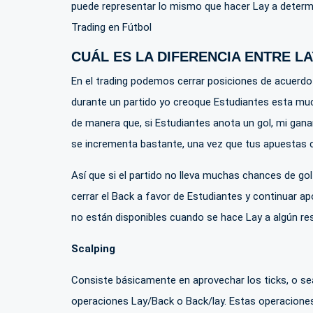
puede representar lo mismo que hacer Lay a determi
Trading en Fútbol
CUÁL ES LA DIFERENCIA ENTRE L
En el trading podemos cerrar posiciones de acuerdo 
durante un partido yo creoque Estudiantes esta muc
de manera que, si Estudiantes anota un gol, mi ganan
se incrementa bastante, una vez que tus apuestas 
Así que si el partido no lleva muchas chances de go
cerrar el Back a favor de Estudiantes y continuar a
no están disponibles cuando se hace Lay a algún re
Scalping
Consiste básicamente en aprovechar los ticks, o sea,
operaciones Lay/Back o Back/lay. Estas operaciones