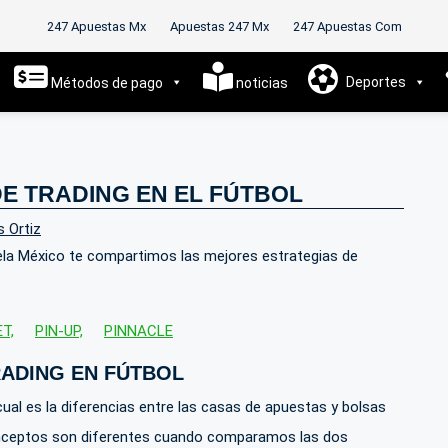
247 Apuestas Mx
Apuestas 247 Mx
247 Apuestas Com
Deportes
Métodos de pago
noticias
DE TRADING EN EL FÚTBOL
s Ortiz
niela México te compartimos las mejores estrategias de
T,
PIN-UP,
PINNACLE
RADING EN FÚTBOL
ual es la diferencias entre las casas de apuestas y bolsas
onceptos son diferentes cuando comparamos las dos