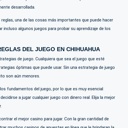
ente desarrollada.
s reglas, una de las cosas más importantes que puede hacer
ar incluso algunos juegos para probar su aprendizaje de los
REGLAS DEL JUEGO EN CHIHUAHUA
rategias de juego. Cualquiera que sea el juego que esté
rategias óptimas que puede usar. Sin una estrategia de juego
éxito son aún menores.
los fundamentos del juego, por lo que es muy esencial
decidirse a jugar cualquier juego con dinero real. Elija la mejor
.
contrar el mejor casino para jugar. Con la gran cantidad de
ntrar muchos casinos de apuestas en línea que le brindaran la