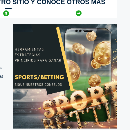
RO SITIO Y CONOCE OTROS MÁS
er
es