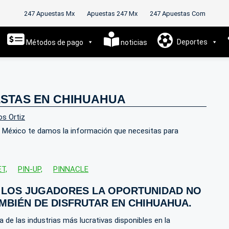
247 Apuestas Mx
Apuestas 247 Mx
247 Apuestas Com
Deportes
Métodos de pago
noticias
ESTAS EN CHIHUAHUA
os Ortiz
7 México te damos la información que necesitas para
T,
PIN-UP,
PINNACLE
 LOS JUGADORES LA OPORTUNIDAD NO
MBIÉN DE DISFRUTAR EN CHIHUAHUA.
de las industrias más lucrativas disponibles en la