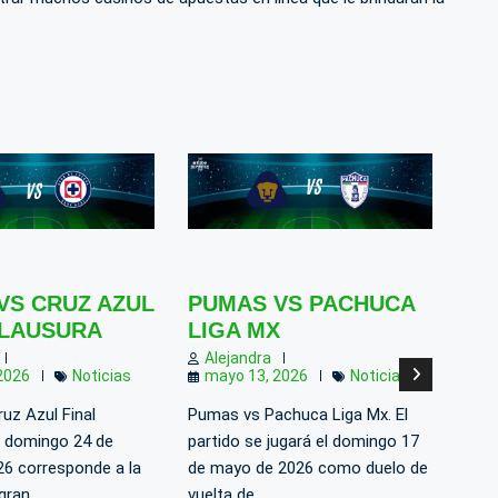
VS CRUZ AZUL
PUMAS VS PACHUCA
MO
CLAUSURA
LIGA MX
PA
15
Alejandra
2026
Noticias
mayo 13, 2026
Noticias
Al
N
uz Azul Final
Pumas vs Pachuca Liga Mx. El
l domingo 24 de
partido se jugará el domingo 17
Mon
6 corresponde a la
de mayo de 2026 como duelo de
15 L
 gran …
vuelta de…
deta