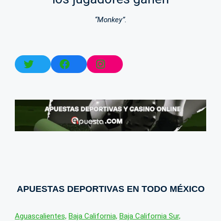
“Monkey”.
Twitter
Facebook
Instagram
APUESTAS DEPORTIVAS EN TODO MÉXICO
Aguascalientes,
Baja California,
Baja California Sur,