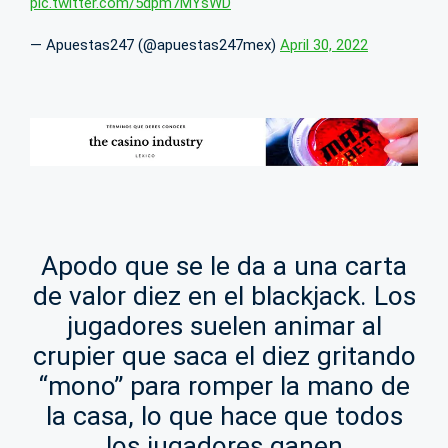
pic.twitter.com/5dpm7MYsWD
— Apuestas247 (@apuestas247mex)
April 30, 2022
Apodo que se le da a una carta
de valor diez en el blackjack. Los
jugadores suelen animar al
crupier que saca el diez gritando
“mono” para romper la mano de
la casa, lo que hace que todos
los jugadores ganen