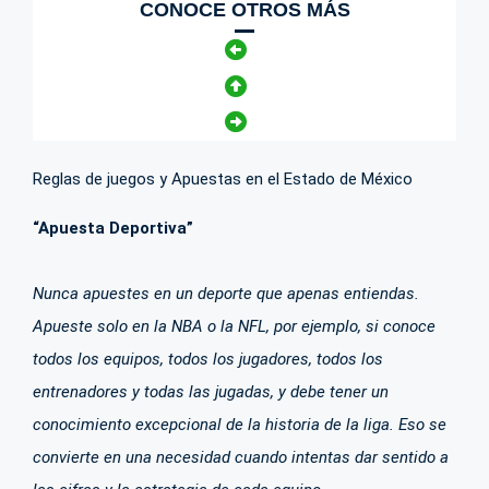
CONOCE OTROS MÁS
Reglas de juegos y Apuestas en el Estado de México
“Apuesta Deportiva”
Nunca apuestes en un deporte que apenas entiendas.
Apueste solo en la NBA o la NFL, por ejemplo, si conoce
todos los equipos, todos los jugadores, todos los
entrenadores y todas las jugadas, y debe tener un
conocimiento excepcional de la historia de la liga. Eso se
convierte en una necesidad cuando intentas dar sentido a