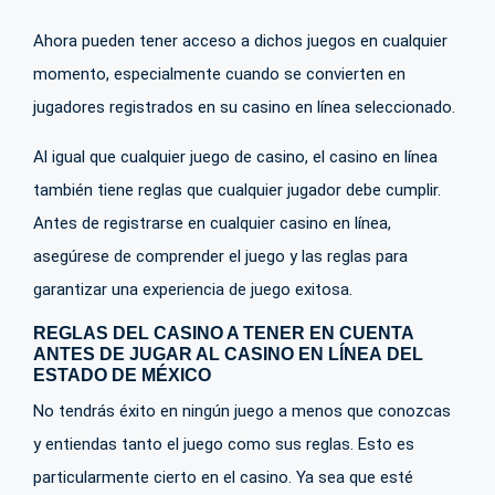
Ahora pueden tener acceso a dichos juegos en cualquier
momento, especialmente cuando se convierten en
jugadores registrados en su casino en línea seleccionado.
Al igual que cualquier juego de casino, el casino en línea
también tiene reglas que cualquier jugador debe cumplir.
Antes de registrarse en cualquier casino en línea,
asegúrese de comprender el juego y las reglas para
garantizar una experiencia de juego exitosa.
REGLAS DEL CASINO A TENER EN CUENTA
ANTES DE JUGAR AL CASINO EN LÍNEA
DEL
ESTADO DE MÉXICO
No tendrás éxito en ningún juego a menos que conozcas
y entiendas tanto el juego como sus reglas. Esto es
particularmente cierto en el casino. Ya sea que esté