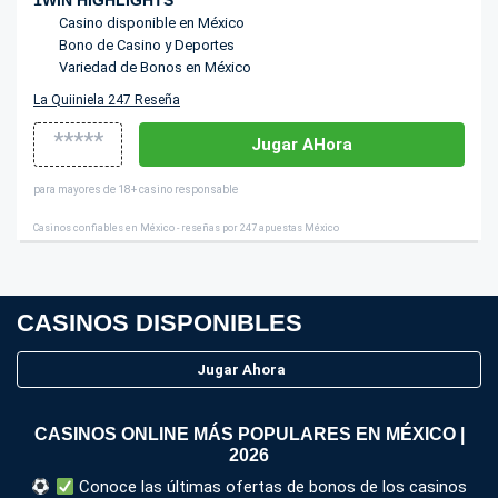
Casino disponible en México
Bono de Casino y Deportes
Variedad de Bonos en México
La Quiiniela 247 Reseña
*****
Jugar AHora
para mayores de 18+ casino responsable
Casinos confiables en México - reseñas por 247 apuestas México
CASINOS DISPONIBLES
Jugar Ahora
CASINOS ONLINE MÁS POPULARES EN MÉXICO |
2026
Conoce las últimas ofertas de bonos de los casinos