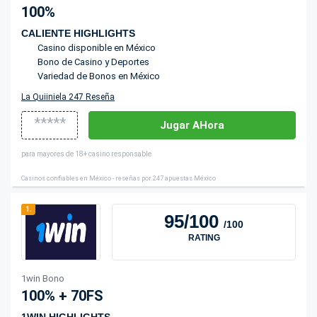
100%
CALIENTE HIGHLIGHTS
Casino disponible en México
Bono de Casino y Deportes
Variedad de Bonos en México
La Quiiniela 247 Reseña
*****
Jugar AHora
para mayores de 18+ casino responsable
Casinos confiables en México - reseñas por 247 apuestas México
1.
95/100
/100
RATING
1win Bono
100% + 70FS
1WIN HIGHLIGHTS