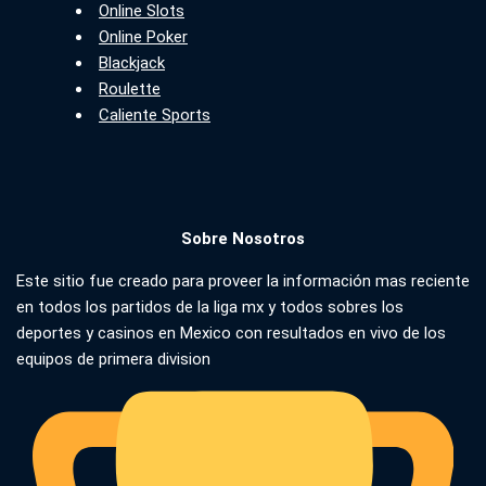
Online Slots
Online Poker
Blackjack
Roulette
Caliente Sports
Sobre Nosotros
Este sitio fue creado para proveer la información mas reciente
en todos los partidos de la liga mx y todos sobres los
deportes y casinos en Mexico con resultados en vivo de los
equipos de primera division