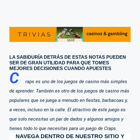
LA SABIDURÍA DETRÁS DE ESTAS NOTAS PUEDEN
SER DE GRAN UTILIDAD PARA QUE TOMES
MEJORES DECISIONES CUANDO APUESTES
C
raps es uno de los juegos de casino más simples
de aprender. También es otro de los juegos de casino más
populares que se juega a menudo en fiestas, barbacoas y,
a veces, incluso en la calle. El atractivo de este juego es
que solo necesitas un par de dados y algunos amigos y
tienes todo lo que necesitas para un juego de Craps.
NAVEGA DENTRO DE NUESTRO SITIO Y