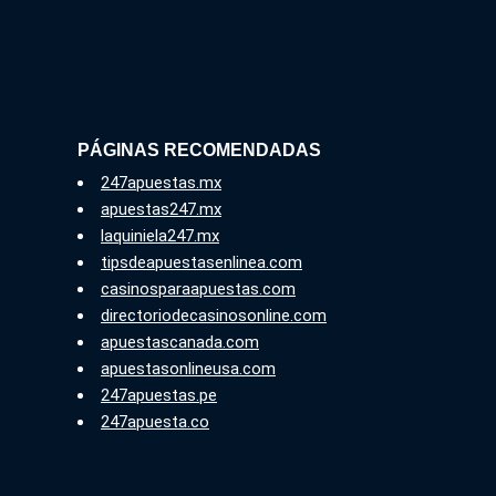
PÁGINAS RECOMENDADAS
247apuestas.mx
apuestas247.mx
laquiniela247.mx
tipsdeapuestasenlinea.com
casinosparaapuestas.com
directoriodecasinosonline.com
apuestascanada.com
apuestasonlineusa.com
247apuestas.pe
247apuesta.co