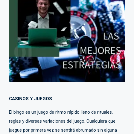
CASINOS Y JUEGOS
El bingo es un juego de ritmo rápido lleno de rituales,
reglas y diversas variaciones del juego. Cualquiera que
juegue por primera vez se sentirá abrumado sin alguna