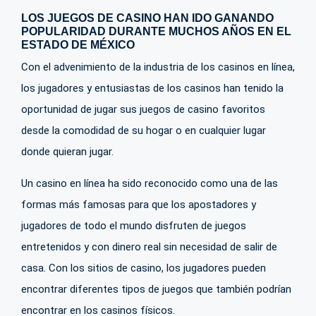
LOS JUEGOS DE CASINO HAN IDO GANANDO
POPULARIDAD DURANTE MUCHOS AÑOS EN EL
ESTADO DE MÉXICO
Con el advenimiento de la industria de los casinos en línea,
los jugadores y entusiastas de los casinos han tenido la
oportunidad de jugar sus juegos de casino favoritos
desde la comodidad de su hogar o en cualquier lugar
donde quieran jugar.
Un casino en línea ha sido reconocido como una de las
formas más famosas para que los apostadores y
jugadores de todo el mundo disfruten de juegos
entretenidos y con dinero real sin necesidad de salir de
casa. Con los sitios de casino, los jugadores pueden
encontrar diferentes tipos de juegos que también podrían
encontrar en los casinos físicos.